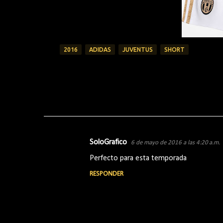
2016
ADIDAS
JUVENTUS
SHORT
SoloGrafico
6 de mayo de 2016 a las 4:20 a.m.
C
Perfecto para esta temporada
o
RESPONDER
m
e
n
t